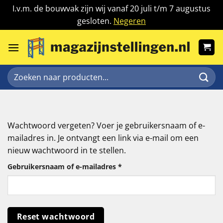
I.v.m. de bouwvak zijn wij vanaf 20 juli t/m 7 augustus
gesloten.
Negeren
Ga
naar
inhoud
Zoeken
naar:
Wachtwoord vergeten? Voer je gebruikersnaam of e-
mailadres in. Je ontvangt een link via e-mail om een
nieuw wachtwoord in te stellen.
Vereist
Gebruikersnaam of e-mailadres
*
Reset wachtwoord