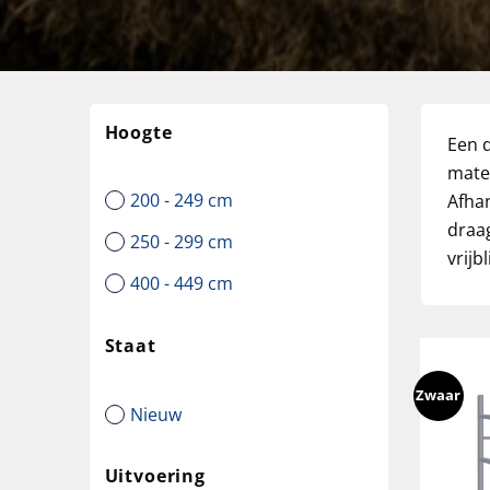
Hoogte
Een d
mater
200 - 249 cm
Afhan
draag
250 - 299 cm
vrijb
400 - 449 cm
Staat
Zwaar
Nieuw
Uitvoering