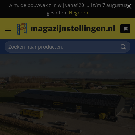
I.v.m. de bouwvak zijn wij vanaf 20 juli t/m 7 augustus
gesloten.
Negeren
Ga
naar
inhoud
Zoeken
naar: