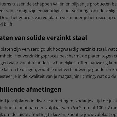
 items tussen de schappen vallen en blijven je producten be
er van je magazijn eenvoudiger, het verhoogt ook de veili
Door het gebruik van vulplaten verminder je het risico op on
 blijft.
aten van solide verzinkt staal
platen zijn vervaardigd uit hoogwaardig verzinkt staal, wat
heid. Het verzinkingsproces beschermt de platen tegen cor
en waar vocht of andere schadelijke stoffen aanwezig kunn
 lasten te dragen, zodat je met vertrouwen je goederen ku
vesteer je in de kwaliteit van je magazijninrichting, wat op d
hillende afmetingen
vind je vulplaten in diverse afmetingen, zodat je altijd de jui
 behoefte hebt aan een vulplaat van 76 x 2 mm of 100 x 2 mm:
jk om de juiste afmeting te kiezen, zodat je jouw vulplaat op