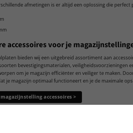
schillende afmetingen is er altijd een oplossing die perfect 
mm
 mm
e accessoires voor je magazijnstelling
lplaten bieden wij een uitgebreid assortiment aan accessoir
soorten bevestigingsmaterialen, veiligheidsvoorzieningen e
worpen om je magazijn efficiënter en veiliger te maken. Door 
at je magazijn optimaal functioneert en je de maximale ops
magazijnstelling accessoires >
oed ingericht magazijn met Van der Ve
der Veen Magazijnstellingen vind je een compleet aanbod mag