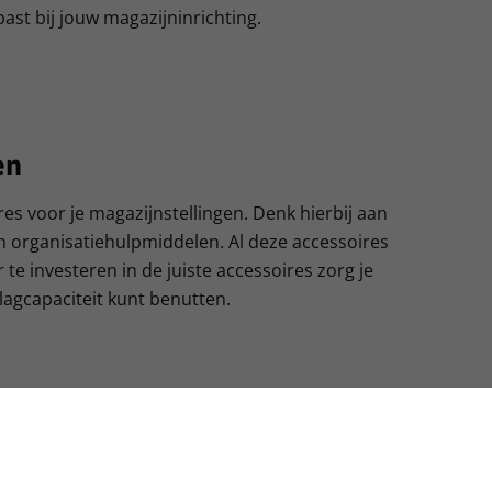
past bij jouw magazijninrichting.
en
es voor je magazijnstellingen. Denk hierbij aan
n organisatiehulpmiddelen. Al deze accessoires
te investeren in de juiste accessoires zorg je
lagcapaciteit kunt benutten.
en
azijninrichting dat aan al je behoeften voldoet.