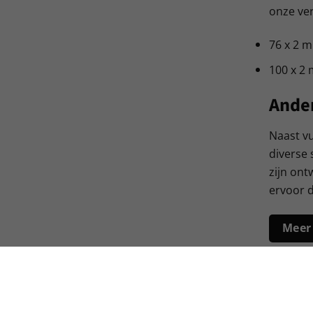
onze ver
76 x 2 
100 x 2
Ander
Naast vu
diverse 
zijn ont
ervoor d
Meer 
Een g
Bij Van 