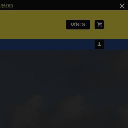
geren
Offerte