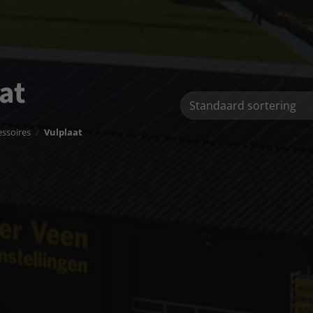
at
essoires
/
Vulplaat