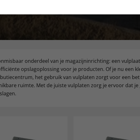
nmisbaar onderdeel van je magazijninrichting: een vulplaat b
fficiënte opslagoplossing voor je producten. Of je nu een k
ibutiecentrum, het gebruik van vulplaten zorgt voor een be
ikbare ruimte. Met de juiste vulplaten zorg je ervoor dat je 
slagen.