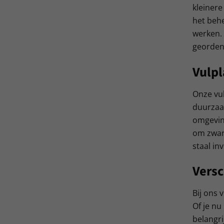
kleinere
het behe
werken. 
geordend
Vulpl
Onze vul
duurzaam
omgeving
om zware
staal in
Versc
Bij ons 
Of je nu
belangri