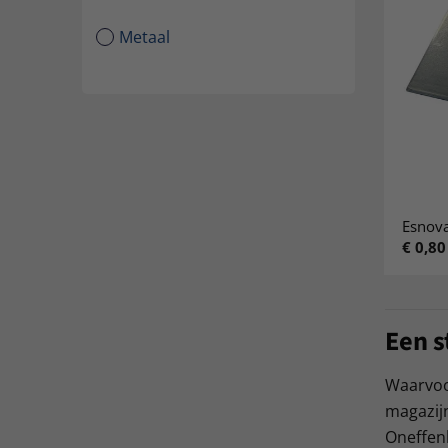
Metaal
Esnova
€
0,80
Een s
Waarvoor
magazij
Oneffenh