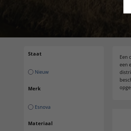
Staat
Een o
een e
Nieuw
distr
besch
opge
Merk
Esnova
Materiaal