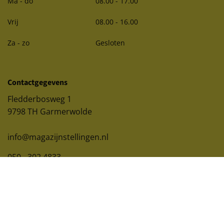
Ma - do
08.00 - 17.00
Vrij
08.00 - 16.00
Za - zo
Gesloten
Contactgegevens
Fledderbosweg 1
9798 TH Garmerwolde
info@magazijnstellingen.nl
050 - 302 4833