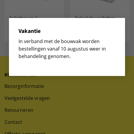
Palletbox op 3
Deksel tbv palletbox
sleeplatten120 x 100 x
120×100 – nieuw
76 nieuw
Vakantie
€
170,00
€
50,00
excl. BTW
excl. BTW
In verband met de bouwvak worden
bestellingen vanaf 10 augustus weer in
behandeling genomen.
Klantenservice
Bezorginformatie
Veelgestelde vragen
Retourneren
Contact