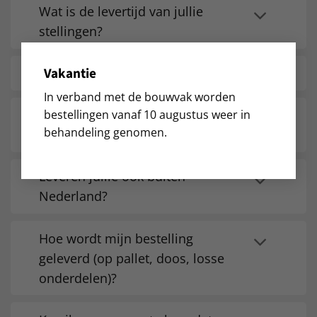
Wat is de levertijd van jullie
stellingen?
Vakantie
Wat zijn de verzendkosten?
In verband met de bouwvak worden
Kan ik mijn bestelling ook zelf
bestellingen vanaf 10 augustus weer in
behandeling genomen.
afhalen?
Leveren jullie ook buiten
Nederland?
Hoe wordt mijn bestelling
geleverd (op pallet, doos, losse
onderdelen)?