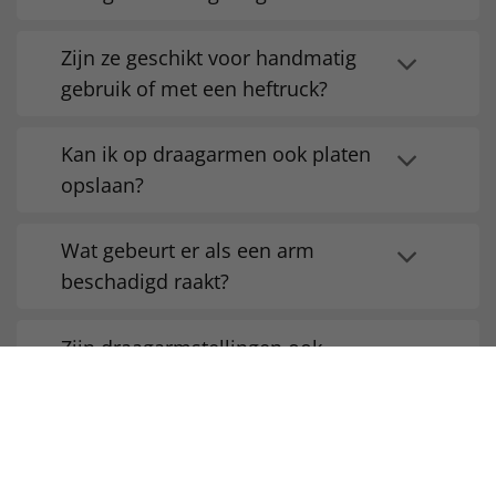
Zijn ze geschikt voor handmatig
gebruik of met een heftruck?
Kan ik op draagarmen ook platen
opslaan?
Wat gebeurt er als een arm
beschadigd raakt?
Zijn draagarmstellingen ook
geschikt voor rollen of haspels?