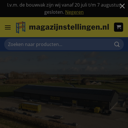
I.v.m. de bouwvak zijn wij vanaf 20 juli t/m 7 augustus
gesloten.
Negeren
Ga
naar
inhoud
Zoeken
naar: