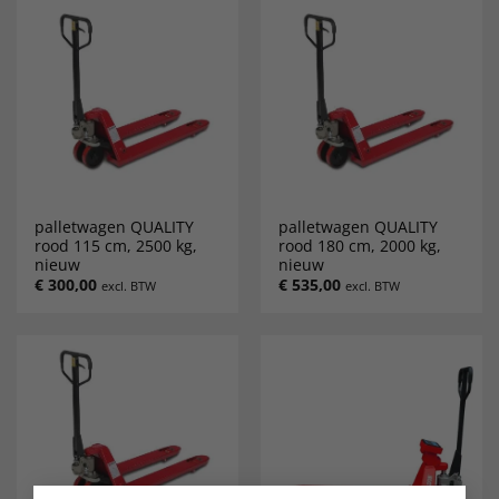
palletwagen QUALITY
palletwagen QUALITY
rood 115 cm, 2500 kg,
rood 180 cm, 2000 kg,
nieuw
nieuw
€
300,00
€
535,00
excl. BTW
excl. BTW