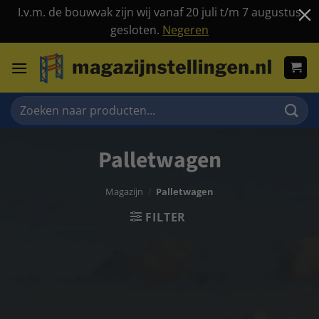
I.v.m. de bouwvak zijn wij vanaf 20 juli t/m 7 augustus
gesloten.
Negeren
Ga
naar
inhoud
Zoeken
naar:
Palletwagen
Magazijn
/
Palletwagen
FILTER