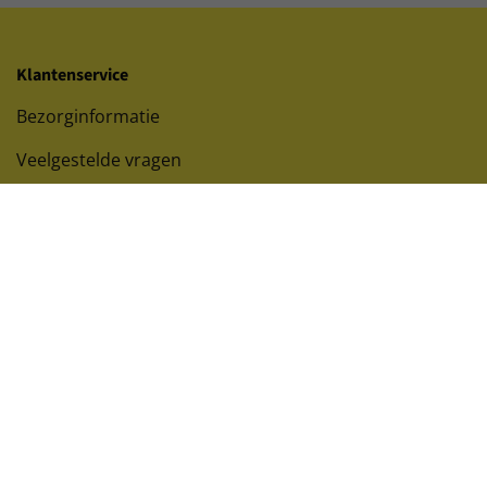
Klantenservice
Bezorginformatie
Veelgestelde vragen
Retourneren
Contact
Offerte aanvragen
Magazijnstelling verkopen?
Wettelijk
Over ons