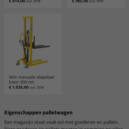
€
814,00
€
985,00
excl. BTW
excl. BTW
Xilin manuele stapelaar
basic 300 cm
€
1.035,00
excl. BTW
Eigenschappen palletwagen
Een magazijn staat vaak vol met goederen en pallets.