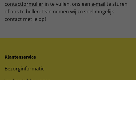
contactformulier
in te vullen, ons een
e-mail
te sturen
of ons te
bellen
. Dan nemen wij zo snel mogelijk
contact met je op!
Klantenservice
Bezorginformatie
Veelgestelde vragen
Retourneren
Contact
Offerte aanvragen
Magazijnstelling verkopen?