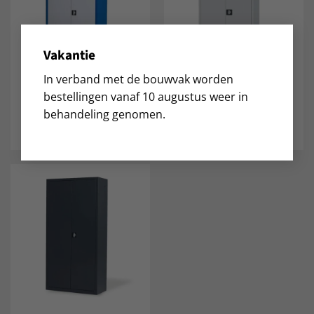
Vakantie
In verband met de bouwvak worden
Magazijnkast Pro –
Magazijnkast Pro – grijs
bestellingen vanaf 10 augustus weer in
blauw/grijs –
– 200x100x44
behandeling genomen.
200x100x44
€
360,00
€
360,00
excl. BTW
excl. BTW