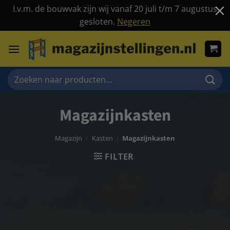
I.v.m. de bouwvak zijn wij vanaf 20 juli t/m 7 augustus
gesloten.
Negeren
Ga
naar
inhoud
Zoeken
naar:
Magazijnkasten
Magazijn
/
Kasten
/
Magazijnkasten
FILTER