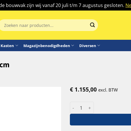
 de bouwvak zijn wij vanaf 20 juli t/m 7 augustus gesloten.
Ne
Zoeken
aar:
Kasten
Magazijnbenodigdheden
Diversen
 cm
€
1.155,00
excl. BTW
Weldon manuele stapelaar 