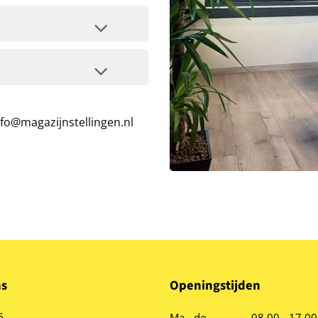
nfo@magazijnstellingen.nl
ns
Openingstijden
s
Ma - do
08.00 - 17.00