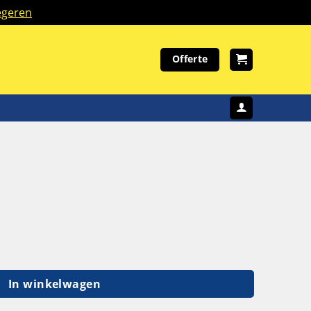
geren
Offerte
250 cm aantal
In winkelwagen