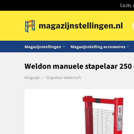
I.v.m.
Ga
naar
n
inhoud
Magazijnstellingen
Magazijnstelling accessoires
Weldon manuele stapelaar 250
Magazijn
/
Stapelaar elektrisch