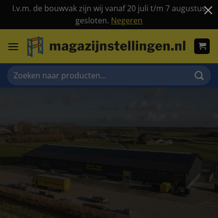
I.v.m. de bouwvak zijn wij vanaf 20 juli t/m 7 augustus
gesloten.
Negeren
Ga
naar
inhoud
Zoeken
naar: