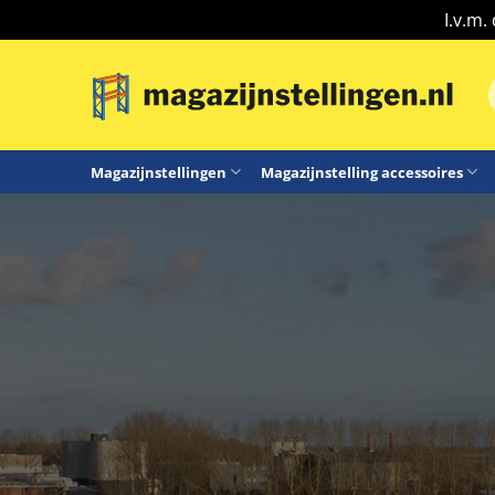
I.v.m.
Ga
naar
n
inhoud
Magazijnstellingen
Magazijnstelling accessoires