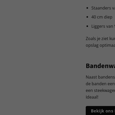
Staanders v
40 cm diep
Liggers van 
Zoals je ziet 
opslag optimaa
Bandenw
Naast bandenst
de banden eenv
een steekwagen
Ideaal!
Bekijk on