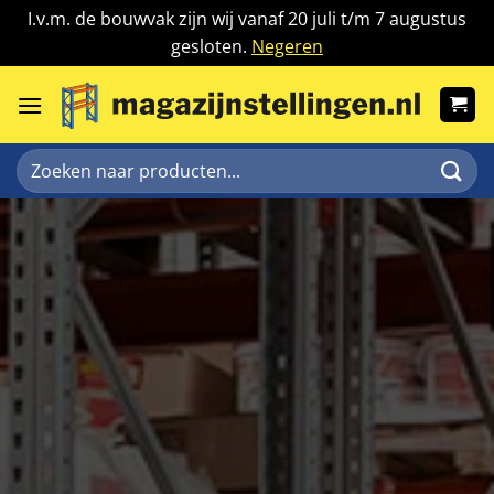
I.v.m. de bouwvak zijn wij vanaf 20 juli t/m 7 augustus
gesloten.
Negeren
Ga
naar
inhoud
Zoeken
naar: