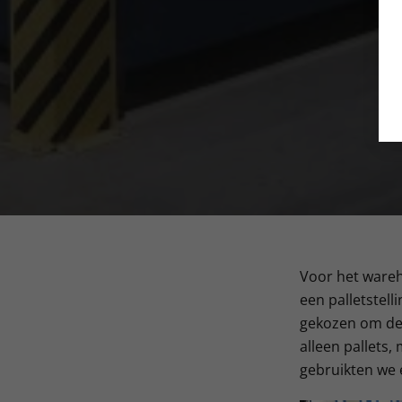
Voor het wareho
een palletstell
gekozen om de 
alleen pallets,
gebruikten we 