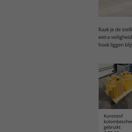
Raak je de stel
extra veilighei
hoek liggen bli
Hoek
Kunststof
Stijlbeschermer
aanrijdbeveiliging
kolombesche
€
35,00
excl. BTW
zwart/geel nieuw
gebruikt