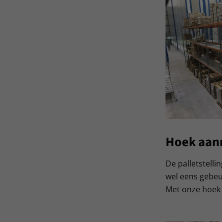
Hoek aanr
De palletstell
wel eens gebeur
Met onze hoek a