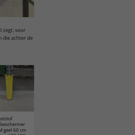
l zegt, voor
n die achter de
ststof
jlbeschermer
M geel 60 cm