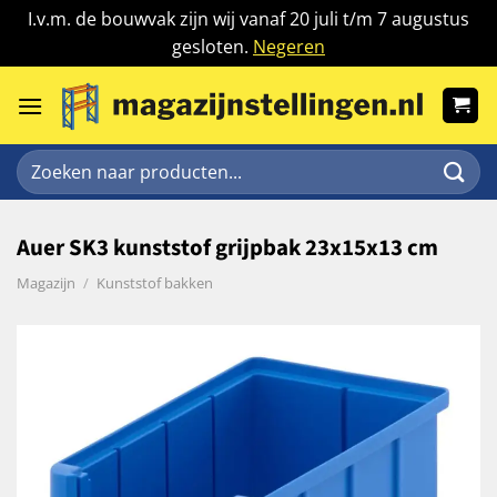
I.v.m. de bouwvak zijn wij vanaf 20 juli t/m 7 augustus
gesloten.
Negeren
Ga
naar
inhoud
Zoeken
naar:
Auer SK3 kunststof grijpbak 23x15x13 cm
Magazijn
/
Kunststof bakken