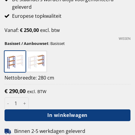
geleverd
Europese topkwaliteit
Vanaf:
€
250,00
excl. btw
WISSEN
Basisset / Aanbouwset
:
Basisset
Nettobreedte: 280 cm
€
290,00
excl. BTW
Grootvakstelling 200 cm hoog - 80 cm diep - 270 cm 3 lagen - 4
In winkelwagen
Binnen 2-5 werkdagen geleverd