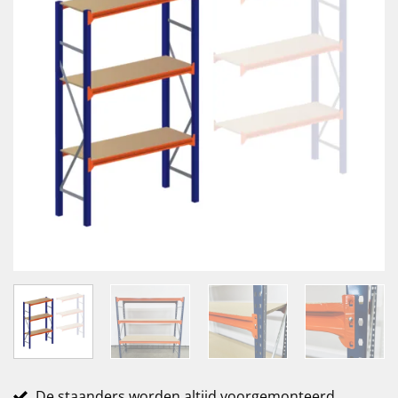
De staanders worden altijd voorgemonteerd