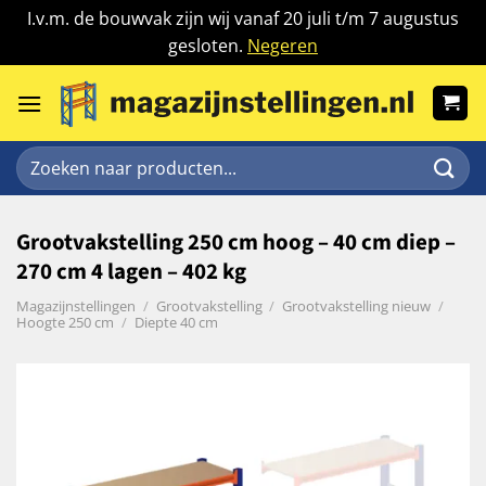
I.v.m. de bouwvak zijn wij vanaf 20 juli t/m 7 augustus
gesloten.
Negeren
Ga
naar
inhoud
Zoeken
naar:
Grootvakstelling 250 cm hoog – 40 cm diep –
270 cm 4 lagen – 402 kg
Magazijnstellingen
/
Grootvakstelling
/
Grootvakstelling nieuw
/
Hoogte 250 cm
/
Diepte 40 cm