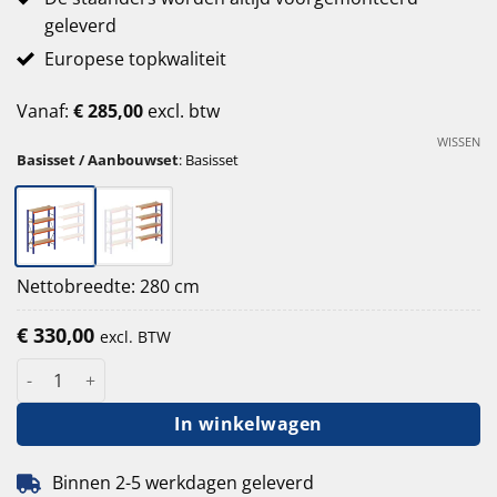
geleverd
Europese topkwaliteit
Vanaf:
€
285,00
excl. btw
WISSEN
Basisset / Aanbouwset
:
Basisset
Nettobreedte: 280 cm
€
330,00
excl. BTW
Grootvakstelling 250 cm hoog - 40 cm diep - 270 cm 4 lagen - 4
In winkelwagen
Binnen 2-5 werkdagen geleverd