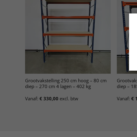
Grootvakstelling 250 cm hoog – 80 cm
Grootvak
diep – 270 cm 4 lagen – 402 kg
diep – 18
Vanaf:
€
330,00
excl. btw
Vanaf:
€
1