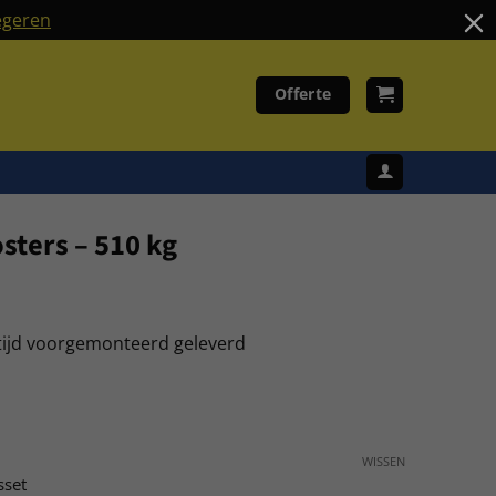
geren
Offerte
sters – 510 kg
tijd voorgemonteerd geleverd
WISSEN
sset