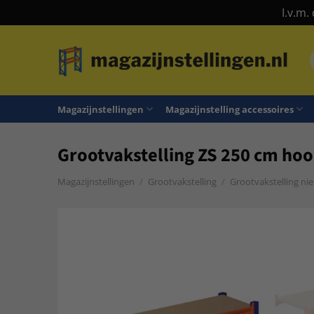
I.v.m.
Ga
naar
n
inhoud
Magazijnstellingen
Magazijnstelling accessoires
Grootvakstelling ZS 250 cm hoog
Magazijnstellingen
/
Grootvakstelling
/
Grootvakstelling ni