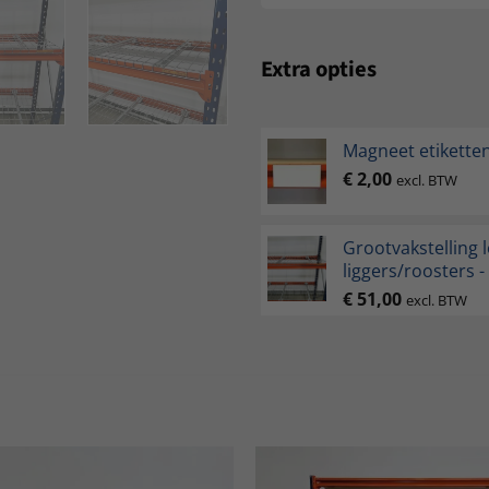
Extra opties
Magneet etikette
€
2,00
excl. BTW
Grootvakstelling 
liggers/roosters -
€
51,00
excl. BTW