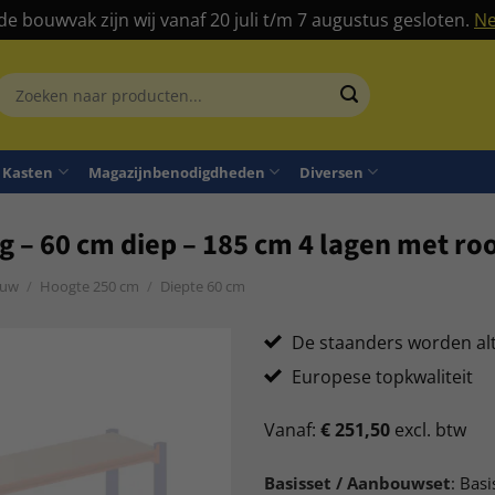
 de bouwvak zijn wij vanaf 20 juli t/m 7 augustus gesloten.
Ne
Zoeken
aar:
Kasten
Magazijnbenodigdheden
Diversen
 – 60 cm diep – 185 cm 4 lagen met roo
euw
/
Hoogte 250 cm
/
Diepte 60 cm
De staanders worden al
Europese topkwaliteit
Vanaf:
€
251,50
excl. btw
Basisset / Aanbouwset
:
Basi