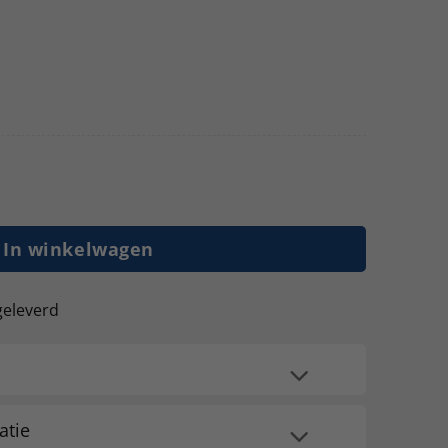
m hoog - 60 cm diep - 185 cm 4 lagen met roosters - 5
In winkelwagen
geleverd
atie