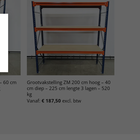
 – 60 cm
Grootvakstelling ZM 200 cm hoog – 40
g
cm diep – 225 cm lengte 3 lagen – 520
kg
Vanaf:
€
187,50
excl. btw