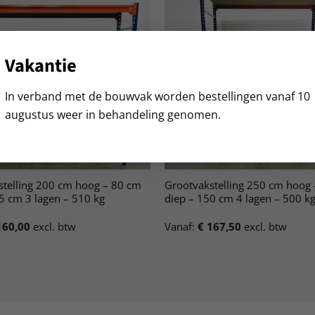
Vakantie
In verband met de bouwvak worden bestellingen vanaf 10
augustus weer in behandeling genomen.
stelling 200 cm hoog – 80 cm
Grootvakstelling 250 cm hoog
5 cm 3 lagen – 510 kg
diep – 150 cm 4 lagen – 500 k
60,00
excl. btw
Vanaf:
€
167,50
excl. btw