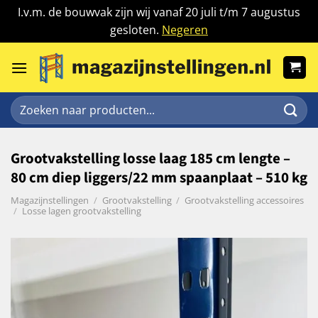
I.v.m. de bouwvak zijn wij vanaf 20 juli t/m 7 augustus
gesloten.
Negeren
Ga
naar
inhoud
Zoeken
naar:
Grootvakstelling losse laag 185 cm lengte –
80 cm diep liggers/22 mm spaanplaat – 510 kg
Magazijnstellingen
/
Grootvakstelling
/
Grootvakstelling accessoires
/
Losse lagen grootvakstelling