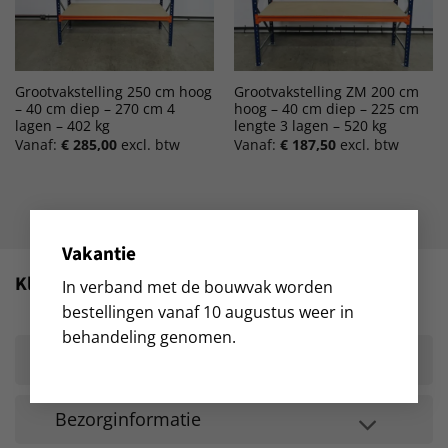
Grootvakstelling 250 cm hoog
Grootvakstelling ZM 200 cm
– 40 cm diep – 270 cm 4
hoog – 40 cm diep – 225 cm
lagen – 402 kg
lengte 3 lagen – 520 kg
Vanaf:
€
285,00
excl. btw
Vanaf:
€
187,50
excl. btw
Vakantie
Klantenservice
In verband met de bouwvak worden
bestellingen vanaf 10 augustus weer in
behandeling genomen.
Advies
Bezorginformatie