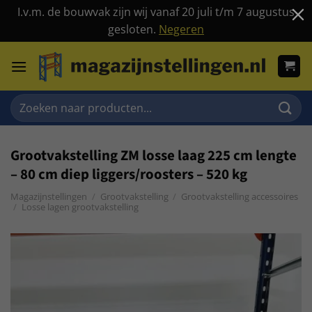
I.v.m. de bouwvak zijn wij vanaf 20 juli t/m 7 augustus
gesloten.
Negeren
Ga
naar
inhoud
Zoeken
naar:
Grootvakstelling ZM losse laag 225 cm lengte
– 80 cm diep liggers/roosters – 520 kg
Magazijnstellingen
/
Grootvakstelling
/
Grootvakstelling accessoires
/
Losse lagen grootvakstelling