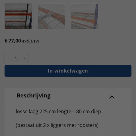
€
77,00
excl. BTW
Grootvakstelling ZM losse laag 225 cm lengte - 80 cm diep ligge
In winkelwagen
Beschrijving
losse laag 225 cm lengte – 80 cm diep
(bestaat uit 2 x liggers met roosters)