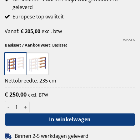
geleverd
Europese topkwaliteit
Vanaf:
€
205,00
excl. btw
WISSEN
Basisset / Aanbouwset
:
Basisset
Nettobreedte: 235 cm
€
250,00
excl. BTW
Grootvakstelling ZS 250 cm hoog - 40 cm diep - 225 cm 4 lagen 
In winkelwagen
Binnen 2-5 werkdagen geleverd