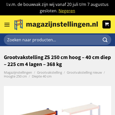
I.v.m. de bouwvak zijn wij vanaf 20 juli t/m 7 augustus
gesloten.
Negeren
Ga
naar
inhoud
Zoeken
naar:
Grootvakstelling ZS 250 cm hoog – 40 cm diep
– 225 cm 4 lagen – 368 kg
Magazijnstellingen
/
Grootvakstelling
/
Grootvakstelling nieuw
/
Hoogte 250 cm
/
Diepte 40 cm