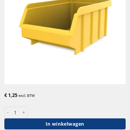
€
1,25
excl. BTW
Kunststof magazijnbak grijpbak nr. 54 - 105 x 175 x 75 mm aan
In winkelwagen