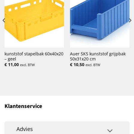
kunststof stapelbak 60x40x20
Auer SK5 kunststof grijpbak
– geel
50x31x20 cm
€
11,00
€
10,50
excl. BTW
excl. BTW
Klantenservice
Advies