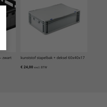
– zwart
kunststof stapelbak + deksel 60x40x17
€
24,00
excl. BTW