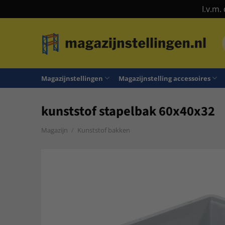
I.v.m.
Ga
naar
n
inhoud
Magazijnstellingen
Magazijnstelling accessoires
kunststof stapelbak 60x40x32
Magazijn
/
Kunststof bakken