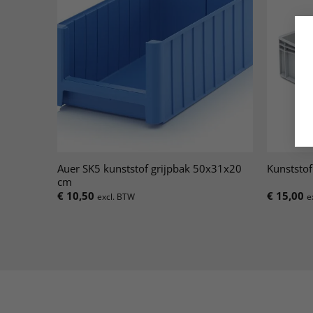
Auer SK5 kunststof grijpbak 50x31x20
Kunststo
cm
€
10,50
€
15,00
excl. BTW
e