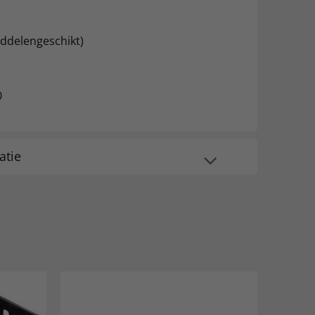
iddelengeschikt)
0
atie