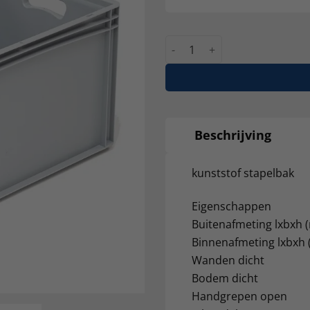
kunststof stapelbak 60x40x
Beschrijving
kunststof stapelbak
Eigenschappen
Buitenafmeting lxbxh 
Binnenafmeting lxbxh 
Wanden dicht
Bodem dicht
Handgrepen open