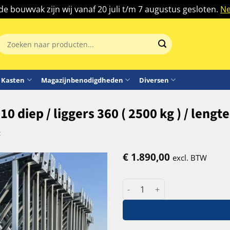
 de bouwvak zijn wij vanaf 20 juli t/m 7 augustus gesloten.
Ne
Zoeken
aar:
Kasten
Magazijnbenodigdheden
Diversen
0 diep / liggers 360 ( 2500 kg ) / lengt
t
€
1.890,00
excl. BTW
Palletstelling Dexion P90 60