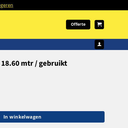
geren
Offerte
e 18.60 mtr / gebruikt
0x110 diep / liggers 360 ( 2500 kg ) / lengte 18.60 mtr / gebr
In winkelwagen