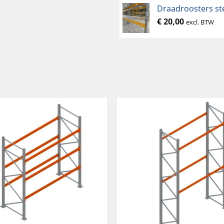
Draadroosters ste
€
20,00
excl. BTW