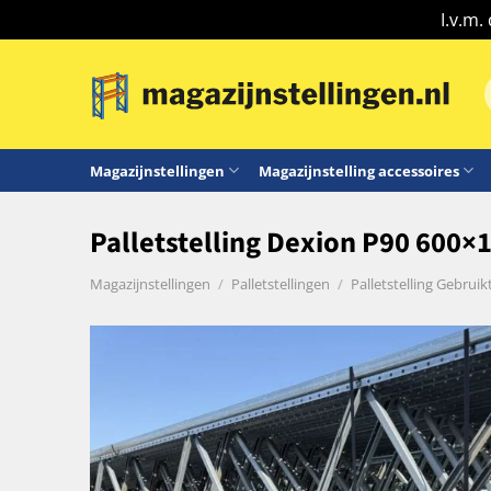
I.v.m.
Ga
naar
n
inhoud
Magazijnstellingen
Magazijnstelling accessoires
Palletstelling Dexion P90 600×11
Magazijnstellingen
/
Palletstellingen
/
Palletstelling Gebruik