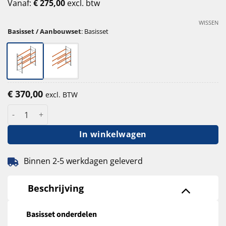
Vanaf:
€
275,00
excl. btw
WISSEN
Basisset / Aanbouwset
:
Basisset
€
370,00
excl. BTW
Palletstelling Esnova 250 cm hoog - 110 cm diep - 360 cm lengte
In winkelwagen
Binnen 2-5 werkdagen geleverd
Beschrijving
Basisset onderdelen