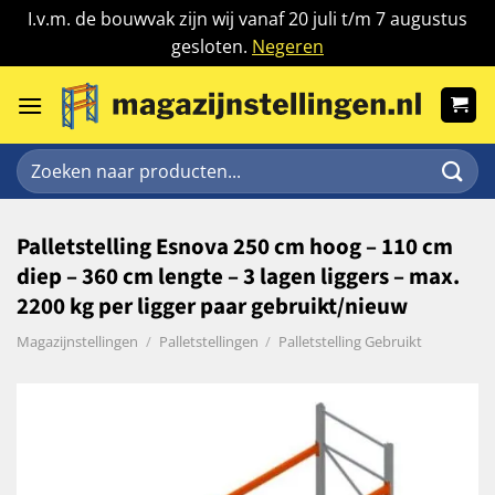
I.v.m. de bouwvak zijn wij vanaf 20 juli t/m 7 augustus
gesloten.
Negeren
Ga
naar
inhoud
Zoeken
naar:
Palletstelling Esnova 250 cm hoog – 110 cm
diep – 360 cm lengte – 3 lagen liggers – max.
2200 kg per ligger paar gebruikt/nieuw
Magazijnstellingen
/
Palletstellingen
/
Palletstelling Gebruikt