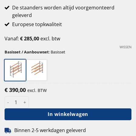
De staanders worden altijd voorgemonteerd
geleverd
Europese topkwaliteit
Vanaf:
€
285,00
excl. btw
WISSEN
Basisset / Aanbouwset
:
Basisset
€
390,00
excl. BTW
Palletstelling Esnova 300 cm hoog - 110 cm diep - 270 cm lengte 
In winkelwagen
Binnen 2-5 werkdagen geleverd