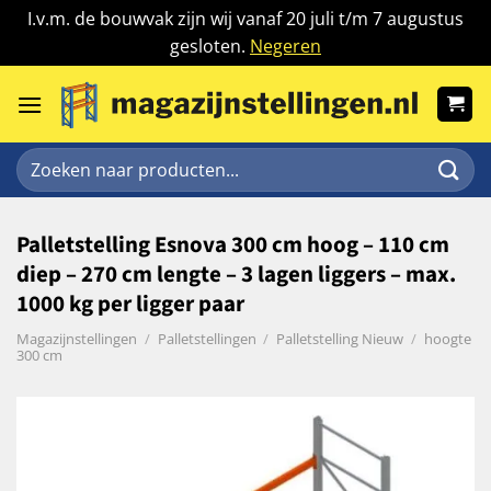
I.v.m. de bouwvak zijn wij vanaf 20 juli t/m 7 augustus
gesloten.
Negeren
Ga
naar
inhoud
Zoeken
naar:
Palletstelling Esnova 300 cm hoog – 110 cm
diep – 270 cm lengte – 3 lagen liggers – max.
1000 kg per ligger paar
Magazijnstellingen
/
Palletstellingen
/
Palletstelling Nieuw
/
hoogte
300 cm