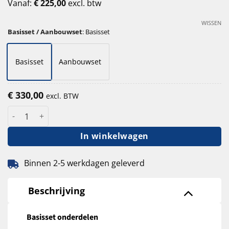
Vanaf:
€
225,00
excl. btw
WISSEN
Basisset / Aanbouwset
:
Basisset
Basisset
Aanbouwset
€
330,00
excl. BTW
Palletstelling Esnova 300 cm hoog - 110 cm diep - 360 cm lengte
In winkelwagen
Binnen 2-5 werkdagen geleverd
Beschrijving
Basisset onderdelen