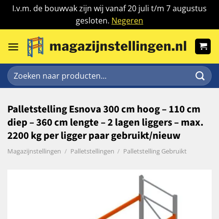
I.v.m. de bouwvak zijn wij vanaf 20 juli t/m 7 augustus
gesloten.
Negeren
Ga
naar
inhoud
Zoeken
naar:
Palletstelling Esnova 300 cm hoog – 110 cm
diep – 360 cm lengte – 2 lagen liggers – max.
2200 kg per ligger paar gebruikt/nieuw
Magazijnstellingen
/
Palletstellingen
/
Palletstelling Gebruikt