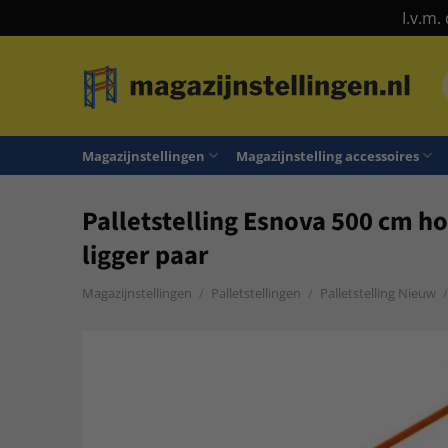
I.v.m.
Ga
naar
n
inhoud
Magazijnstellingen
Magazijnstelling accessoires
Palletstelling Esnova 500 cm ho
ligger paar
Magazijnstellingen
/
Palletstellingen
/
Palletstelling Nieuw
/