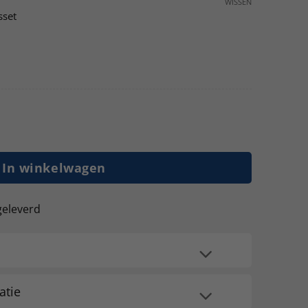
WISSEN
sset
 cm hoog - 110 cm diep - 360 cm lengte - 3 lagen ligger
In winkelwagen
geleverd
atie