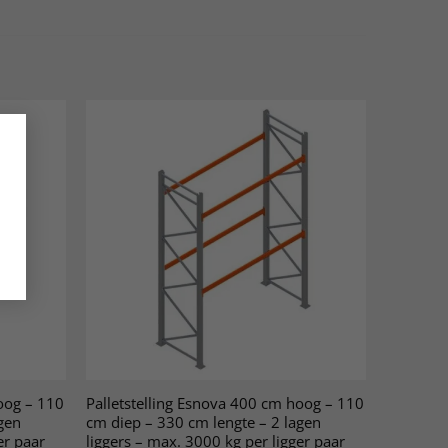
oog – 110
Palletstelling Esnova 400 cm hoog – 110
gen
cm diep – 330 cm lengte – 2 lagen
er paar
liggers – max. 3000 kg per ligger paar