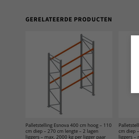
GERELATEERDE PRODUCTEN
Palletstelling Esnova 400 cm hoog – 110
Palletste
cm diep – 270 cm lengte – 2 lagen
cm diep –
liggers – max. 2000 kg per ligger paar
liggers –