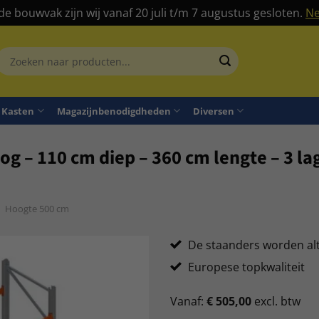
 de bouwvak zijn wij vanaf 20 juli t/m 7 augustus gesloten.
Ne
Zoeken
aar:
Kasten
Magazijnbenodigdheden
Diversen
og – 110 cm diep – 360 cm lengte – 3 la
Hoogte 500 cm
De staanders worden al
Europese topkwaliteit
Vanaf:
€
505,00
excl. btw