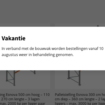
Vakantie
In verband met de bouwvak worden bestellingen vanaf 10
augustus weer in behandeling genomen.
lling Esnova 500 cm hoog – 110
Palletstelling Esnova 300 cm h
 270 cm lengte – 3 lagen
cm diep – 360 cm lengte – 2 la
 max. 2000 kg per ligger paar
liggers – max. 3000 kg per ligg