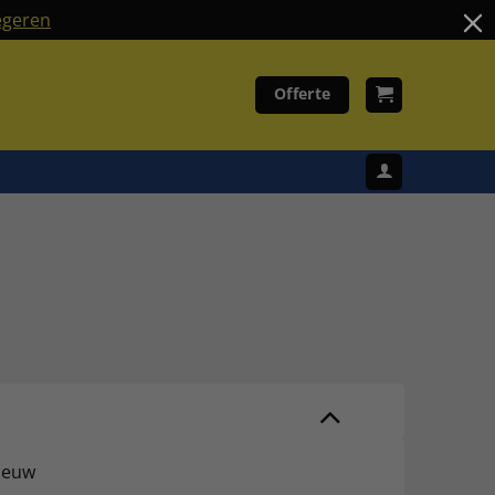
geren
Offerte
nieuw