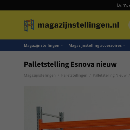
I.v.m.
Ga
naar
n
inhoud
Magazijnstellingen
Magazijnstelling accessoires
Palletstelling Esnova nieuw
Magazijnstellingen
/
Palletstellingen
/
Palletstelling Nieuw
/