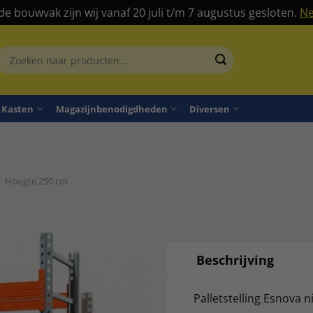
 de bouwvak zijn wij vanaf 20 juli t/m 7 augustus gesloten.
Ne
Zoeken
aar:
Kasten
Magazijnbenodigdheden
Diversen
Hoogte 250 cm
Beschrijving
Palletstelling Esnova 