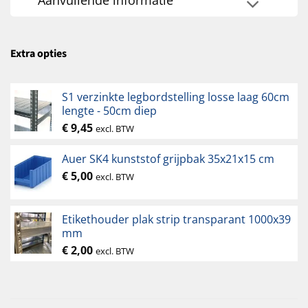
Extra opties
S1 verzinkte legbordstelling losse laag 60cm
lengte - 50cm diep
€
9,45
excl. BTW
Auer SK4 kunststof grijpbak 35x21x15 cm
€
5,00
excl. BTW
Etikethouder plak strip transparant 1000x39
mm
€
2,00
excl. BTW