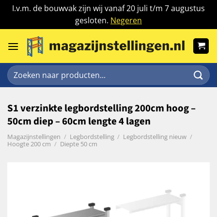
I.v.m. de bouwvak zijn wij vanaf 20 juli t/m 7 augustus
gesloten.
Negeren
Ga
naar
inhoud
Zoeken
naar:
S1 verzinkte legbordstelling 200cm hoog –
50cm diep – 60cm lengte 4 lagen
Magazijnstellingen
/
Legbordstelling
/
Legbordstelling nieuw
/
Hoogte 200 cm
/
Diepte 50 cm