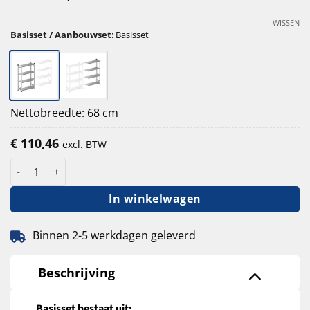
WISSEN
Basisset / Aanbouwset
:
Basisset
Nettobreedte: 68 cm
€
110,46
excl. BTW
S1 verzinkte legbordstelling 200cm hoog - 50cm diep - 60cm le
In winkelwagen
Binnen 2-5 werkdagen geleverd
Beschrijving
Basisset bestaat uit: