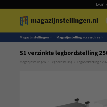
I.v.m.
Ga
naar
n
inhoud
Magazijnstellingen
Magazijnstelling accessoires
S1 verzinkte legbordstelling 2
Magazijnstellingen
/
Legbordstelling
/
Legbordstelling nieu