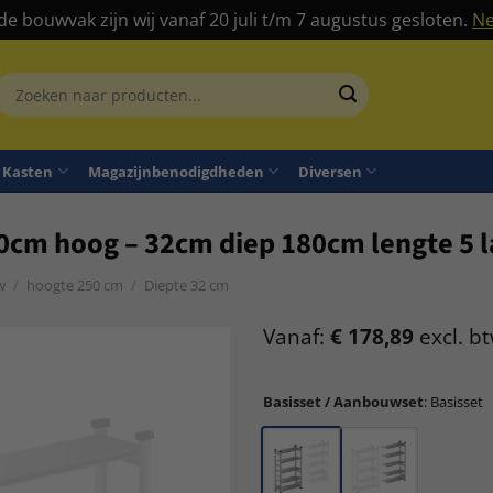
 de bouwvak zijn wij vanaf 20 juli t/m 7 augustus gesloten.
Ne
Zoeken
aar:
Kasten
Magazijnbenodigdheden
Diversen
50cm hoog – 32cm diep 180cm lengte 5 
w
/
hoogte 250 cm
/
Diepte 32 cm
Vanaf:
€
178,89
excl. b
Basisset / Aanbouwset
:
Basisset