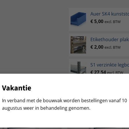
Auer SK4 kunstst
€
5,00
excl. BTW
Etikethouder pla
€
2,00
excl. BTW
S1 verzinkte legb
€
27,54
excl. BTW
Vakantie
In verband met de bouwvak worden bestellingen vanaf 10
augustus weer in behandeling genomen.