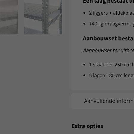
Een laag bestaat u
2 liggers + afdekpla
140 kg draagvermoge
Aanbouwset bestaa
Aanbouwset ter uitbre
1 staander 250 cm 
5 lagen 180 cm leng
Aanvullende inform
Extra opties