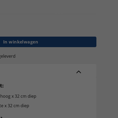
g 250cm hoog - 32cm diep 180cm lengte 5 lagen aantal
In winkelwagen
geleverd
t:
 hoog x 32 cm diep
te x 32 cm diep