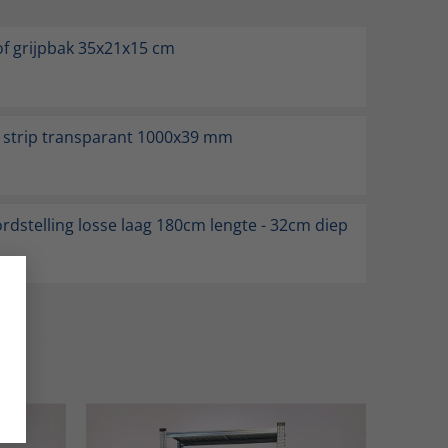
of grijpbak 35x21x15 cm
k strip transparant 1000x39 mm
ordstelling losse laag 180cm lengte - 32cm diep