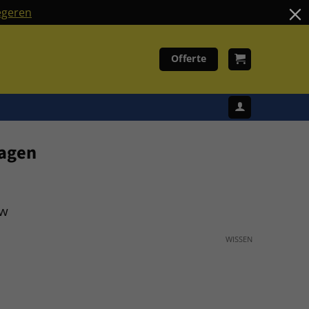
geren
Offerte
lagen
tw
WISSEN