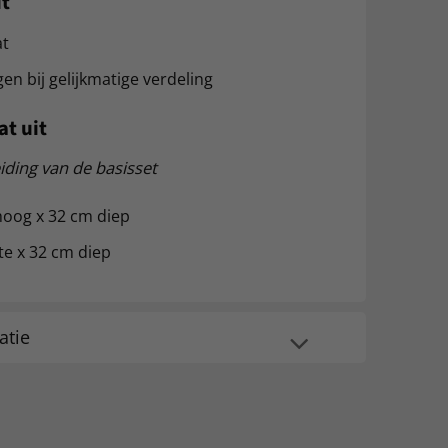
it
at
n bij gelijkmatige verdeling
t uit
iding van de basisset
hoog x 32 cm diep
te x 32 cm diep
atie