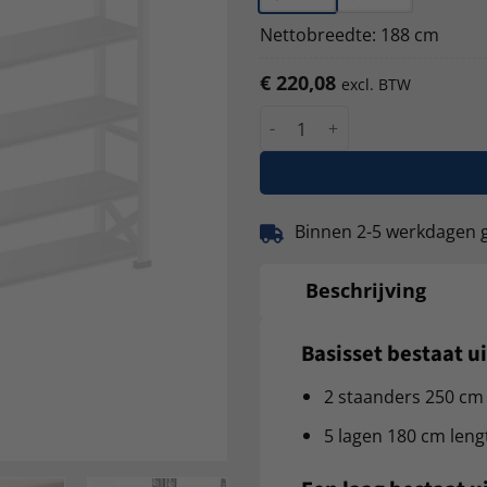
Nettobreedte: 188 cm
€
220,08
excl. BTW
S1 verzinkte legbordstellin
Binnen 2-5 werkdagen 
Beschrijving
Basisset bestaat ui
2 staanders 250 cm
5 lagen 180 cm leng