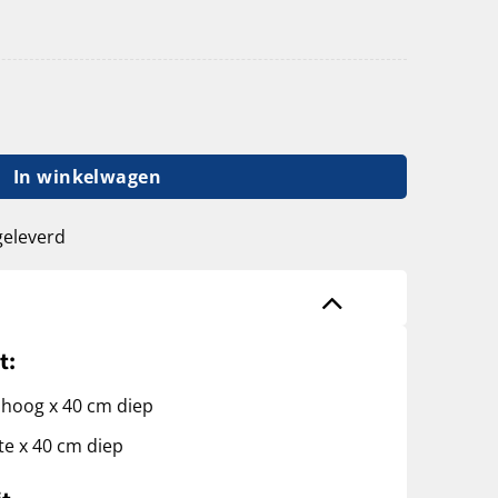
g 250cm hoog - 40cm diep 105cm lengte 5 lagen aantal
In winkelwagen
geleverd
t:
 hoog x 40 cm diep
te x 40 cm diep