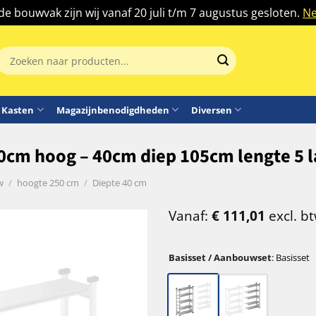
 de bouwvak zijn wij vanaf 20 juli t/m 7 augustus gesloten.
Ne
Zoeken
aar:
Kasten
Magazijnbenodigdheden
Diversen
50cm hoog – 40cm diep 105cm lengte 5 
w
/
hoogte 250 cm
/
Diepte 40 cm
Vanaf:
€
111,01
excl. b
Basisset / Aanbouwset
:
Basisset