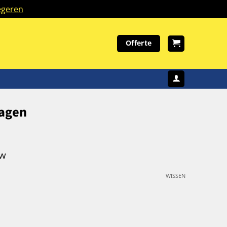
geren
Offerte
lagen
tw
WISSEN