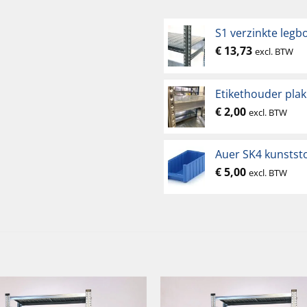
S1 verzinkte legb
€
13,73
excl. BTW
Etikethouder pla
€
2,00
excl. BTW
Auer SK4 kunstst
€
5,00
excl. BTW