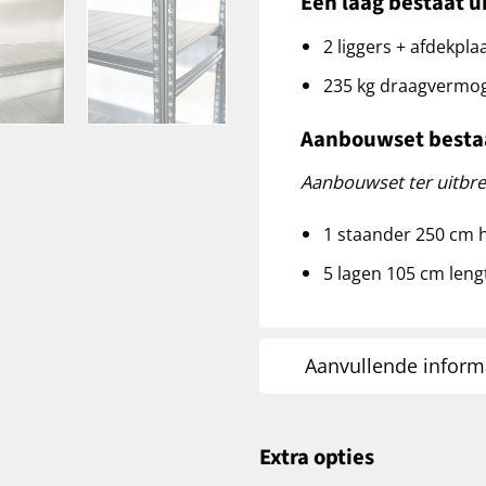
Een laag bestaat u
2 liggers + afdekpla
235 kg draagvermoge
Aanbouwset bestaa
Aanbouwset ter uitbre
1 staander 250 cm 
5 lagen 105 cm leng
Aanvullende inform
Extra opties