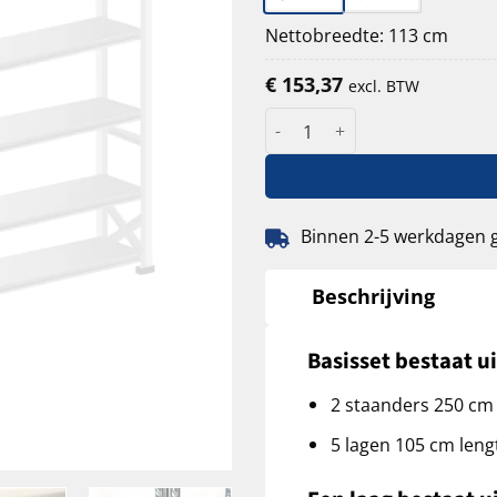
Nettobreedte: 113 cm
€
153,37
excl. BTW
S1 verzinkte legbordstellin
Binnen 2-5 werkdagen 
Beschrijving
Basisset bestaat ui
2 staanders 250 cm
5 lagen 105 cm leng