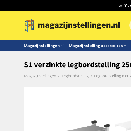
I.v.m.
Ga
naar
n
inhoud
Magazijnstellingen
Magazijnstelling accessoires
S1 verzinkte legbordstelling 2
Magazijnstellingen
/
Legbordstelling
/
Legbordstelling nieu