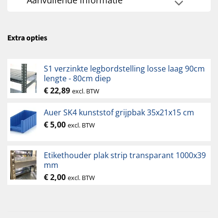
Extra opties
S1 verzinkte legbordstelling losse laag 90cm
lengte - 80cm diep
€
22,89
excl. BTW
Auer SK4 kunststof grijpbak 35x21x15 cm
€
5,00
excl. BTW
Etikethouder plak strip transparant 1000x39
mm
€
2,00
excl. BTW