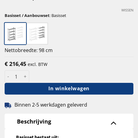
WISSEN
Basisset / Aanbouwset
:
Basisset
Nettobreedte: 98 cm
€
216,45
excl. BTW
S1 verzinkte legbordstelling 250cm hoog - 80cm diep 90cm leng
In winkelwagen
Binnen 2-5 werkdagen geleverd
Beschrijving
Basisset bestaat uit: