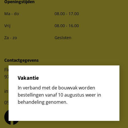
Openingstijden
Ma - do
08.00 - 17.00
Vrij
08.00 - 16.00
Za - zo
Gesloten
Contactgegevens
Fledderbosweg 1
9798 TH Garmerwolde
Vakantie
In verband met de bouwvak worden
info@magazijnstellingen.nl
bestellingen vanaf 10 augustus weer in
behandeling genomen.
050 - 302 4833