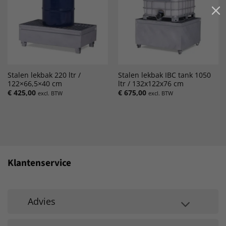
Stalen lekbak 220 ltr /
Stalen lekbak IBC tank 1050
122×66,5×40 cm
ltr / 132x122x76 cm
€
425,00
€
675,00
excl. BTW
excl. BTW
Klantenservice
Advies