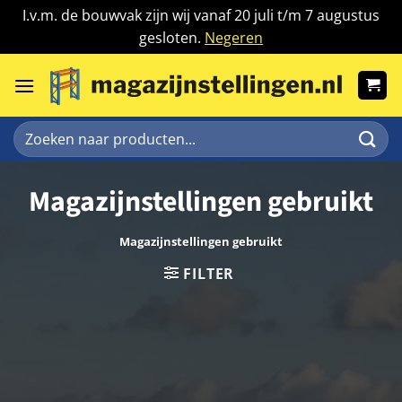
I.v.m. de bouwvak zijn wij vanaf 20 juli t/m 7 augustus
gesloten.
Negeren
Ga
naar
inhoud
Zoeken
naar:
Magazijnstellingen gebruikt
Magazijnstellingen gebruikt
FILTER