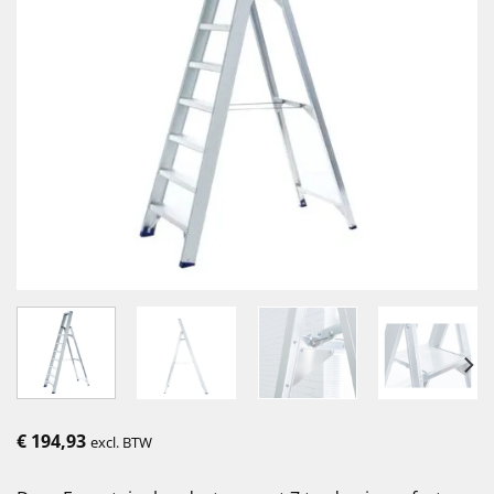
€
194,93
excl. BTW