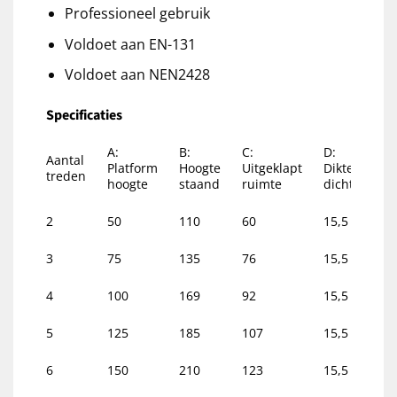
Professioneel gebruik
Voldoet aan EN-131
Voldoet aan NEN2428
Specificaties
A:
B:
C:
D:
E:
Aantal
Platform
Hoogte
Uitgeklapt
Dikte
Bre
treden
hoogte
staand
ruimte
dicht
gro
2
50
110
60
15,5
47
3
75
135
76
15,5
50
4
100
169
92
15,5
53
5
125
185
107
15,5
57
6
150
210
123
15,5
60