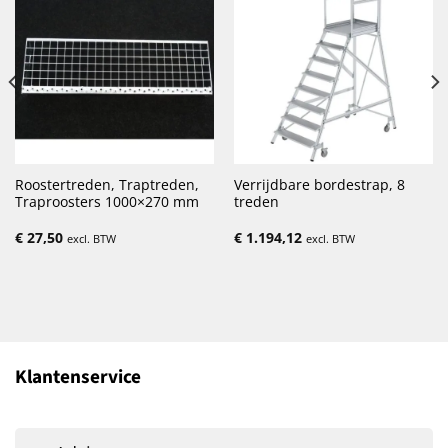
Roostertreden, Traptreden,
Verrijdbare bordestrap, 8
Traproosters 1000×270 mm
treden
€
27,50
€
1.194,12
excl. BTW
excl. BTW
Klantenservice