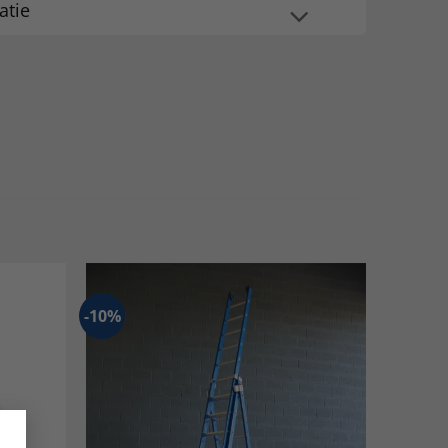
atie
-10%