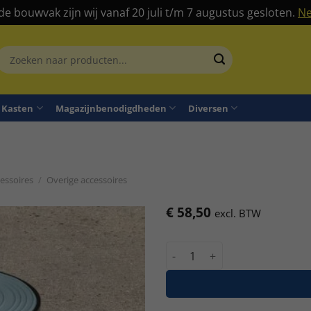
 de bouwvak zijn wij vanaf 20 juli t/m 7 augustus gesloten.
Ne
Zoeken
aar:
Kasten
Magazijnbenodigdheden
Diversen
essoires
/
Overige accessoires
€
58,50
excl. BTW
Metalen rolhocker opstaph