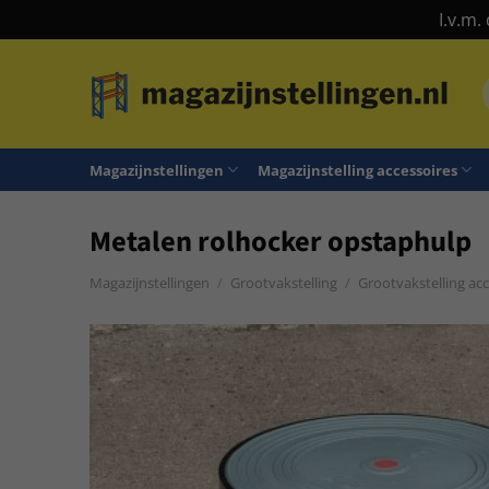
I.v.m.
Ga
naar
n
inhoud
Magazijnstellingen
Magazijnstelling accessoires
Metalen rolhocker opstaphulp
Magazijnstellingen
/
Grootvakstelling
/
Grootvakstelling acc