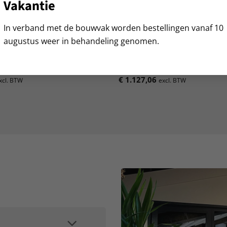
Vakantie
In verband met de bouwvak worden bestellingen vanaf 10
augustus weer in behandeling genomen.
eden, Traptreden, Traproosters
Verrijdbare bordestrap, 7 tred
0 mm
€
1.127,06
xcl. BTW
excl. BTW