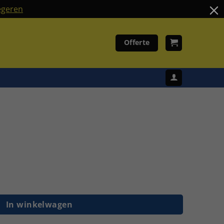
geren
Offerte
ulp aantal
In winkelwagen