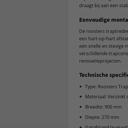
draagt bij aan een sta
Eenvoudige montag
De roosters traptrede
een hart-op-hart afst
een snelle en stevige 
verschillende trapcon
renovatieprojecten.
Technische specifi
Type: Roosters Tra
Materiaal: Verzinkt 
Breedte: 900 mm
Diepte: 270 mm
Gatafstand (n-maat