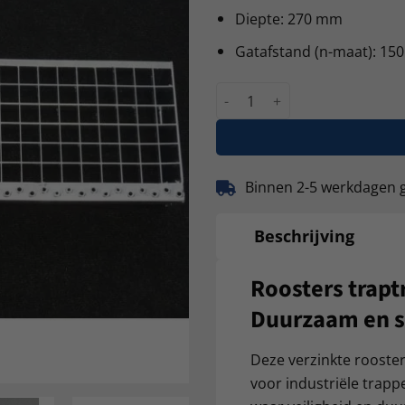
Diepte: 270 mm
Gatafstand (n-maat): 1
Roostertreden, Traptreden
Binnen 2-5 werkdagen 
Beschrijving
Roosters trap
Duurzaam en s
Deze verzinkte rooster
voor industriële trap