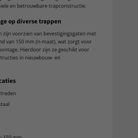
biele en betrouwbare trapconstructie.
e op diverse trappen
n zijn voorzien van bevestigingsgaten met
and van 150 mm (n-maat), wat zorgt voor
montage. Hierdoor zijn ze geschikt voor
structies in nieuwbouw- en
caties
ptreden
staal
): 150 mm