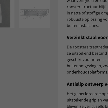
waar veiligheid en duu
roosterstructuur blijft
in natte of stoffige o
robuuste oplossing vo
buiteninstallaties.
Verzinkt staal vo
De roosters traptreden
ze uitstekend bestand 
geschikt voor intensief
buitenomgevingen, zoa
onderhoudsplatforms
Antislip ontwerp v
Het geperforeerde opp
uitstekende grip en ve
blijven ze veilig, zelfs