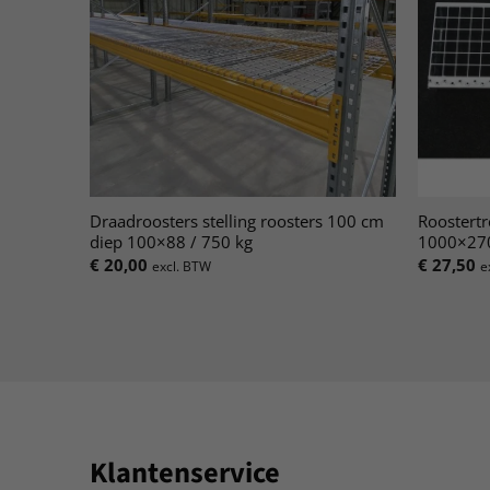
Draadroosters stelling roosters 100 cm
Roostertr
diep 100×88 / 750 kg
1000×27
€
20,00
€
27,50
excl. BTW
e
Klantenservice