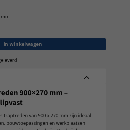
50 mm
, Traproosters 900x270 mm aantal
In winkelwagen
geleverd
treden 900×270 mm –
lipvast
s traptreden van 900 x 270 mm zijn ideaal
pen, bouwtoepassingen en werkplaatsen