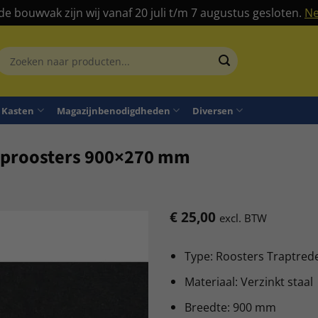
 de bouwvak zijn wij vanaf 20 juli t/m 7 augustus gesloten.
Ne
Zoeken
aar:
Kasten
Magazijnbenodigdheden
Diversen
raproosters 900×270 mm
€
25,00
excl. BTW
Type: Roosters Traptred
Materiaal: Verzinkt staal
Breedte: 900 mm