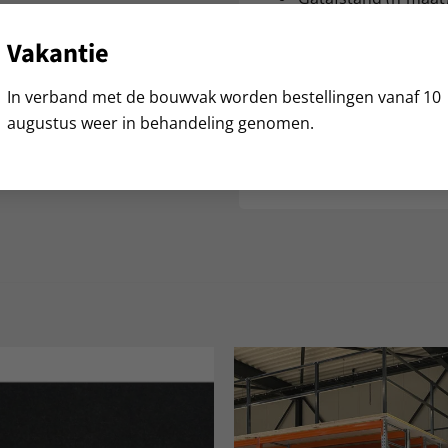
Deze robuuste rooster
Vakantie
keuze voor elke trapco
In verband met de bouwvak worden bestellingen vanaf 10
profiteer van snelle le
augustus weer in behandeling genomen.
Aanvullende inform