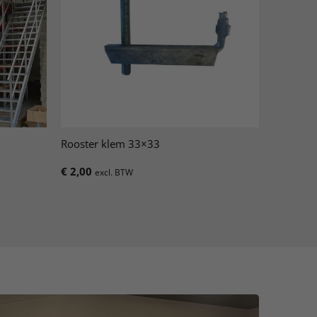
Rooster klem 33×33
€
2,00
excl. BTW