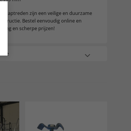
s traptreden zijn een veilige en duurzame
nstructie. Bestel eenvoudig online en
vering en scherpe prijzen!
atie