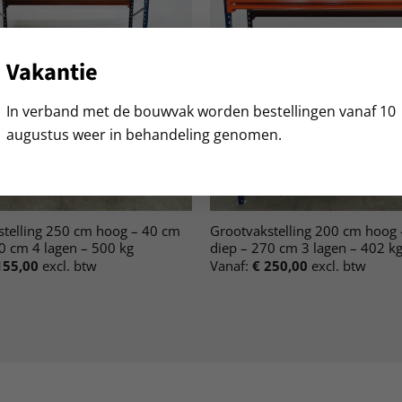
Vakantie
In verband met de bouwvak worden bestellingen vanaf 10
augustus weer in behandeling genomen.
stelling 250 cm hoog – 40 cm
Grootvakstelling 200 cm hoog
0 cm 4 lagen – 500 kg
diep – 270 cm 3 lagen – 402 k
55,00
excl. btw
Vanaf:
€
250,00
excl. btw