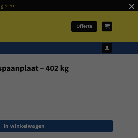
geren
Offerte
spaanplaat – 402 kg
 270 cm lengte - 60 cm diep liggers/22 mm spaanplaat - 402 
In winkelwagen