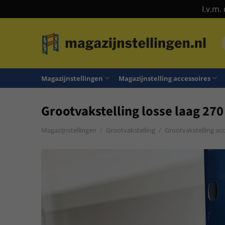
I.v.m.
Ga
naar
n
inhoud
Magazijnstellingen
Magazijnstelling accessoires
Grootvakstelling losse laag 270
Magazijnstellingen
/
Grootvakstelling
/
Grootvakstelling acc