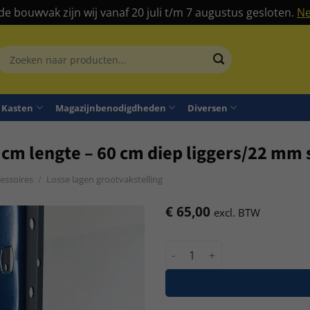
 de bouwvak zijn wij vanaf 20 juli t/m 7 augustus gesloten.
Ne
Zoeken
aar:
Kasten
Magazijnbenodigdheden
Diversen
 cm lengte – 60 cm diep liggers/22 mm 
essoires
/
Losse lagen grootvakstelling
€
65,00
excl. BTW
Grootvakstelling losse laag