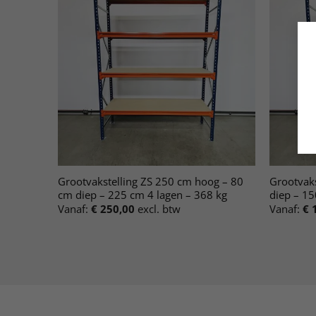
Grootvakstelling ZS 250 cm hoog – 80
Grootvak
cm diep – 225 cm 4 lagen – 368 kg
diep – 15
Vanaf:
€
250,00
excl. btw
Vanaf:
€
1