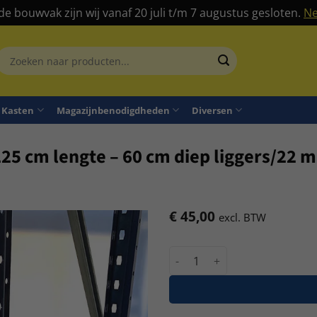
 de bouwvak zijn wij vanaf 20 juli t/m 7 augustus gesloten.
Ne
Zoeken
aar:
Kasten
Magazijnbenodigdheden
Diversen
 225 cm lengte – 60 cm diep liggers/22
€
45,00
excl. BTW
Grootvakstelling ZS losse l