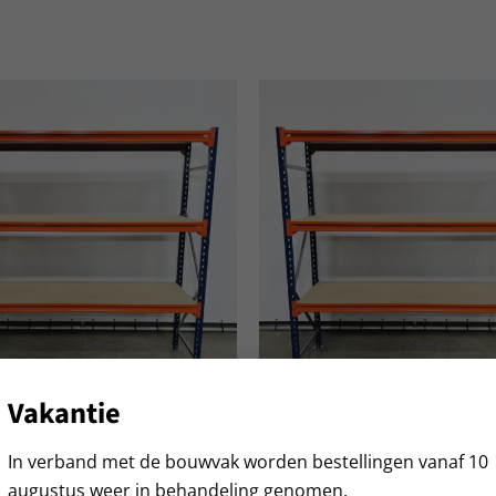
Vakantie
stelling ZM 200 cm hoog – 80
Grootvakstelling ZM 200 cm h
 225 cm 3 lagen – 520 kg
cm diep – 225 cm lengte 3 lag
kg
In verband met de bouwvak worden bestellingen vanaf 10
20,00
excl. btw
Vanaf:
€
187,50
excl. btw
augustus weer in behandeling genomen.