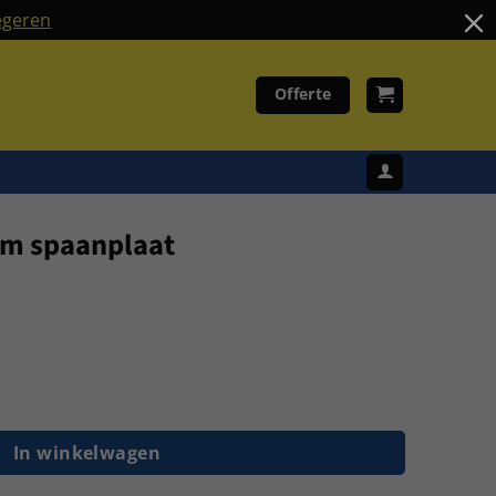
geren
Offerte
 mm spaanplaat
aag 225 cm lengte - 60 cm diep liggers/22 mm spaanplaat aa
In winkelwagen