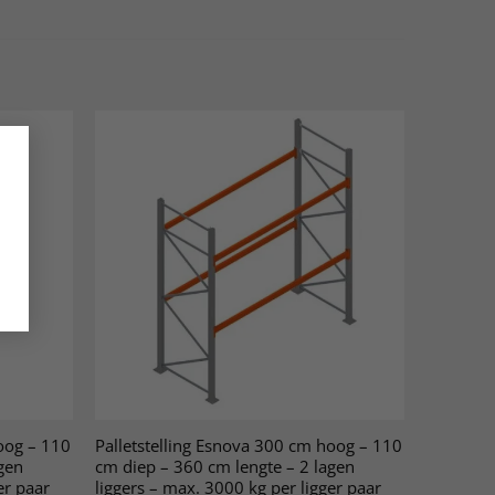
oog – 110
Palletstelling Esnova 300 cm hoog – 110
gen
cm diep – 360 cm lengte – 2 lagen
er paar
liggers – max. 3000 kg per ligger paar