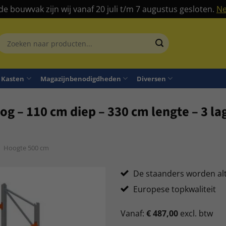
 de bouwvak zijn wij vanaf 20 juli t/m 7 augustus gesloten.
Ne
Zoeken
aar:
Kasten
Magazijnbenodigdheden
Diversen
og – 110 cm diep – 330 cm lengte – 3 la
Hoogte 500 cm
De staanders worden al
Europese topkwaliteit
Vanaf:
€
487,00
excl. btw