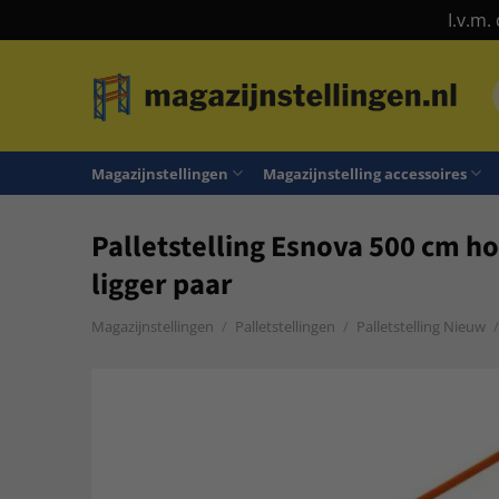
I.v.m.
Ga
naar
n
inhoud
Magazijnstellingen
Magazijnstelling accessoires
Palletstelling Esnova 500 cm ho
ligger paar
Magazijnstellingen
/
Palletstellingen
/
Palletstelling Nieuw
/