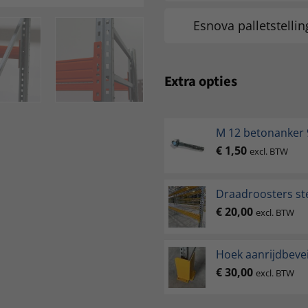
Esnova palletstelli
Extra opties
M 12 betonanke
€
1,50
excl. BTW
Draadroosters ste
€
20,00
excl. BTW
Hoek aanrijdbevei
€
30,00
excl. BTW