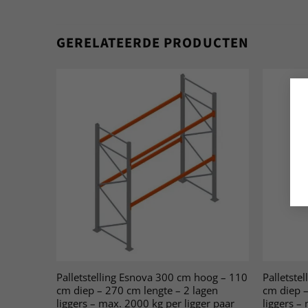
GERELATEERDE PRODUCTEN
Palletstelling Esnova 300 cm hoog – 110
Palletste
cm diep – 270 cm lengte – 2 lagen
cm diep –
liggers – max. 2000 kg per ligger paar
liggers –