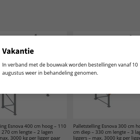
Vakantie
In verband met de bouwvak worden bestellingen vanaf 10
augustus weer in behandeling genomen.
lling Esnova 400 cm hoog – 110
Palletstelling Esnova 300 cm h
 270 cm lengte – 2 lagen
cm diep – 330 cm lengte – 3 la
 max. 3000 kg per ligger paar
liggers – max. 3000 kg per ligg