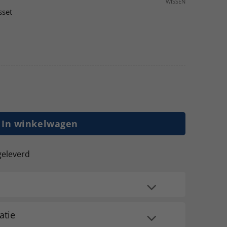
WISSEN
sset
 cm hoog - 110 cm diep - 330 cm lengte - 3 lagen ligger
In winkelwagen
geleverd
atie