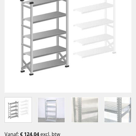
Vanaf:
€
124,04
excl. btw