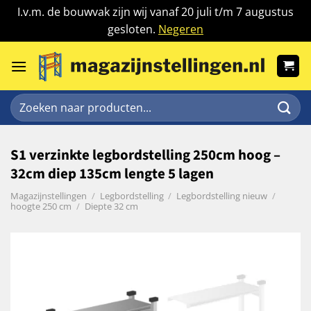
I.v.m. de bouwvak zijn wij vanaf 20 juli t/m 7 augustus
gesloten.
Negeren
Ga
naar
inhoud
Zoeken
naar:
S1 verzinkte legbordstelling 250cm hoog –
32cm diep 135cm lengte 5 lagen
Magazijnstellingen
/
Legbordstelling
/
Legbordstelling nieuw
/
hoogte 250 cm
/
Diepte 32 cm