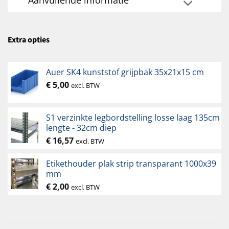
Extra opties
Auer SK4 kunststof grijpbak 35x21x15 cm
€
5,00
excl. BTW
S1 verzinkte legbordstelling losse laag 135cm
lengte - 32cm diep
€
16,57
excl. BTW
Etikethouder plak strip transparant 1000x39
mm
€
2,00
excl. BTW