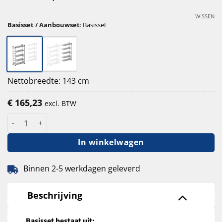
WISSEN
Basisset / Aanbouwset
:
Basisset
Nettobreedte: 143 cm
€
165,23
excl. BTW
S1 verzinkte legbordstelling 250cm hoog - 32cm diep 135cm len
In winkelwagen
Binnen 2-5 werkdagen geleverd
Beschrijving
Basisset bestaat uit: