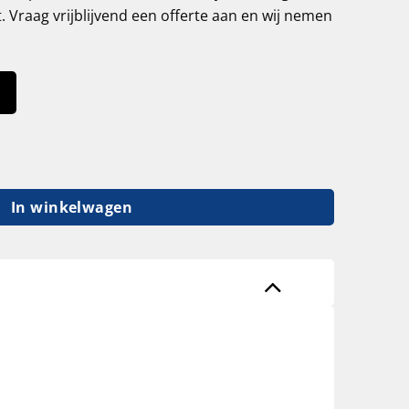
t. Vraag vrijblijvend een offerte aan en wij nemen
m / 45 graden / tree breedte 1000 mm, nieuw aantal
In winkelwagen