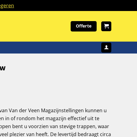
geren
Offerte
uw
van Van der Veen Magazijnstellingen kunnen u
en in of rondom het magazijn effectief uit te
appen bent u voorzien van stevige trappen, waar
veel plezier van heeft. De levertijd bedraagt circa