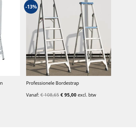
-13%
en
Professionele Bordestrap
Vanaf:
€
108,65
€
95,00
excl. btw