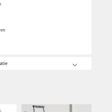
m
 mm
atie