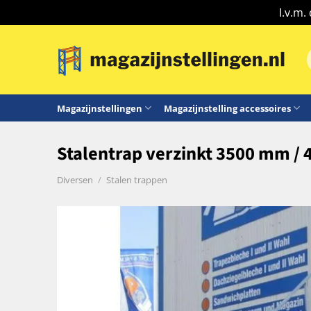
I.v.m.
Ga
naar
n
inhoud
Magazijnstellingen
Magazijnstelling accessoires
Stalentrap verzinkt 3500 mm / 
Diversen
/
Stalen trappen