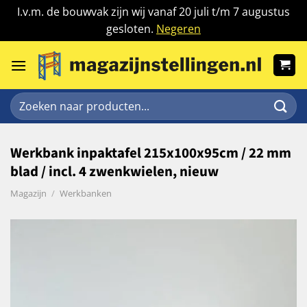
I.v.m. de bouwvak zijn wij vanaf 20 juli t/m 7 augustus
gesloten.
Negeren
Ga
naar
inhoud
Zoeken
naar:
Werkbank inpaktafel 215x100x95cm / 22 mm
blad / incl. 4 zwenkwielen, nieuw
Magazijn
/
Werkbanken