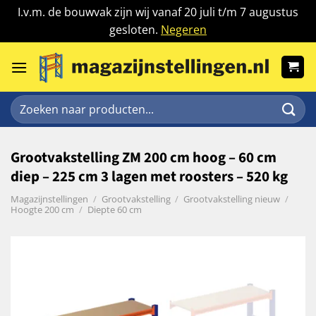
I.v.m. de bouwvak zijn wij vanaf 20 juli t/m 7 augustus
gesloten.
Negeren
Ga
naar
inhoud
Zoeken
naar:
Grootvakstelling ZM 200 cm hoog – 60 cm
diep – 225 cm 3 lagen met roosters – 520 kg
Magazijnstellingen
/
Grootvakstelling
/
Grootvakstelling nieuw
/
Hoogte 200 cm
/
Diepte 60 cm