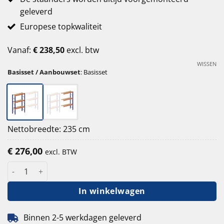
geleverd
Europese topkwaliteit
Vanaf:
€
238,50
excl. btw
WISSEN
Basisset / Aanbouwset
:
Basisset
Nettobreedte: 235 cm
€
276,00
excl. BTW
Grootvakstelling ZM 200 cm hoog - 60 cm diep - 225 cm 3 lagen
In winkelwagen
Binnen 2-5 werkdagen geleverd