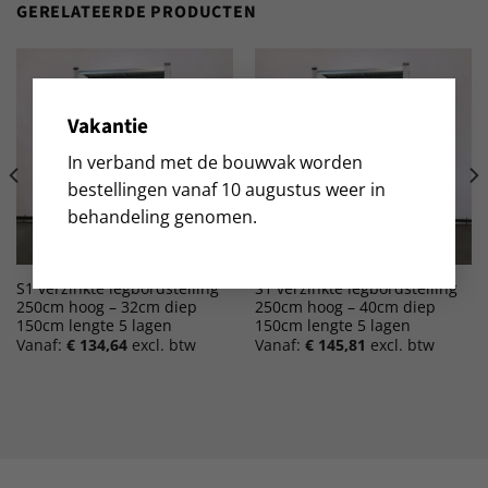
GERELATEERDE PRODUCTEN
Vakantie
In verband met de bouwvak worden
bestellingen vanaf 10 augustus weer in
behandeling genomen.
S1 verzinkte legbordstelling
S1 verzinkte legbordstelling
250cm hoog – 32cm diep
250cm hoog – 40cm diep
150cm lengte 5 lagen
150cm lengte 5 lagen
Vanaf:
€
134,64
excl. btw
Vanaf:
€
145,81
excl. btw