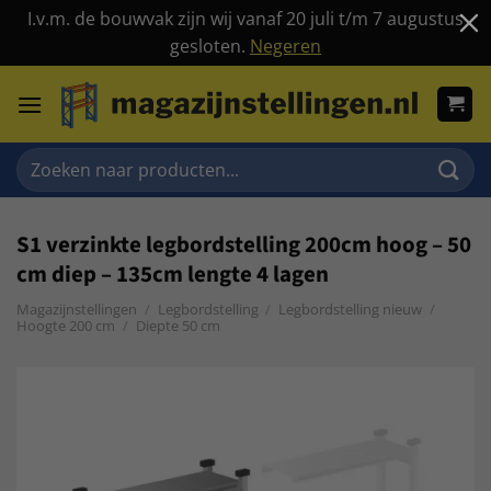
I.v.m. de bouwvak zijn wij vanaf 20 juli t/m 7 augustus
gesloten.
Negeren
Ga
naar
inhoud
Zoeken
naar:
S1 verzinkte legbordstelling 200cm hoog – 50
cm diep – 135cm lengte 4 lagen
Magazijnstellingen
/
Legbordstelling
/
Legbordstelling nieuw
/
Hoogte 200 cm
/
Diepte 50 cm