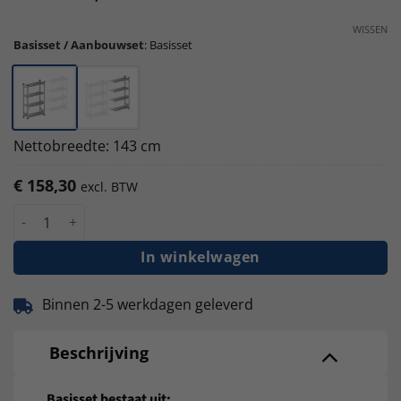
WISSEN
Basisset / Aanbouwset
:
Basisset
Nettobreedte: 143 cm
€
158,30
excl. BTW
S1 verzinkte legbordstelling 200cm hoog - 50 cm diep - 135cm l
In winkelwagen
Binnen 2-5 werkdagen geleverd
Beschrijving
Basisset bestaat uit: