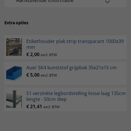
Extra opties
Etikethouder plak strip transparant 1000x39
mm
€
2,00
excl. BTW
Auer SK4 kunststof grijpbak 35x21x15 cm
€
5,00
excl. BTW
S1 verzinkte legbordstelling losse laag 135cm
lengte - 50cm diep
€
21,41
excl. BTW